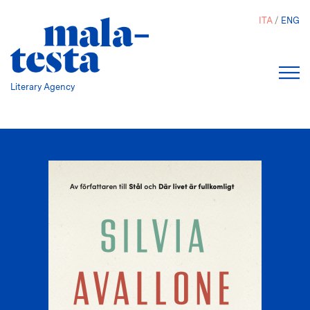
Salta
ITA
ENG
al
contenuto
principale
Literary Agency