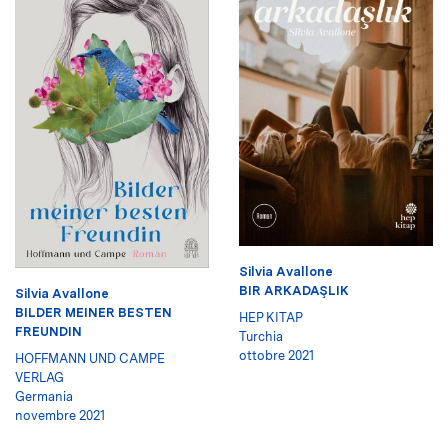
Silvia Avallone
BIR ARKADAŞLIK
Silvia Avallone
BILDER MEINER BESTEN
HEP KITAP
FREUNDIN
Turchia
ottobre 2021
HOFFMANN UND CAMPE
VERLAG
Germania
novembre 2021