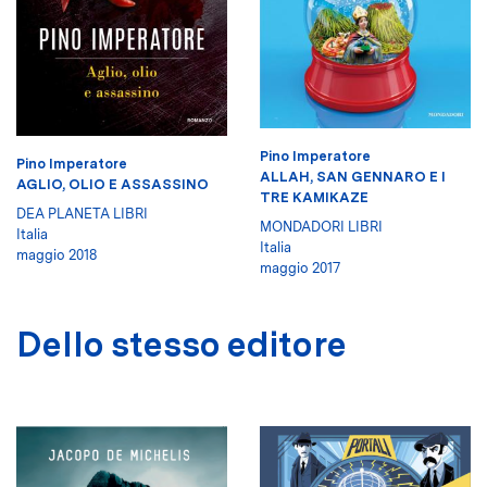
Pino Imperatore
Pino Imperatore
ALLAH, SAN GENNARO E I
AGLIO, OLIO E ASSASSINO
TRE KAMIKAZE
DEA PLANETA LIBRI
MONDADORI LIBRI
Italia
Italia
maggio 2018
maggio 2017
Dello stesso editore