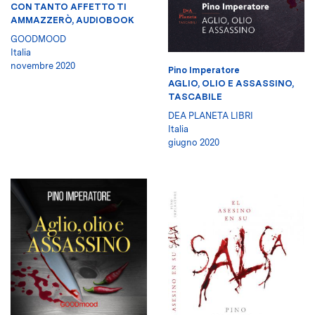
CON TANTO AFFETTO TI
AMMAZZERÒ, AUDIOBOOK
GOODMOOD
Italia
novembre 2020
Pino Imperatore
AGLIO, OLIO E ASSASSINO,
TASCABILE
DEA PLANETA LIBRI
Italia
giugno 2020