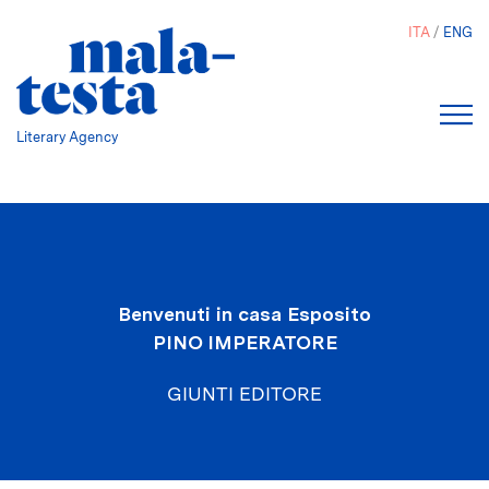
Salta
ITA
ENG
al
contenuto
principale
Literary Agency
Benvenuti in casa Esposito
PINO IMPERATORE
GIUNTI EDITORE