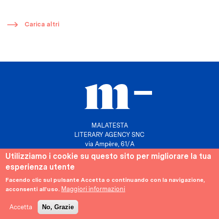
​
Carica altri
MALATESTA
LITERARY AGENCY SNC
via Ampère, 61/A
20131 Milano
Utilizziamo i cookie su questo sito per migliorare la tua
esperienza utente
P. IVA 10158630961
info@agenziamalatesta.com
Facendo clic sul pulsante Accetta o continuando con la navigazione,
Maggiori informazioni
acconsenti all'uso.
Privacy & Cookies
Area riservata
Accetta
No, Grazie