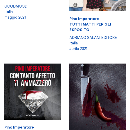
GOODMOOD
Italia
maggio 2021
Pino Imperatore
TUTTI MATTI PER GLI
ESPOSITO
ADRIANO SALANI EDITORE
Italia
aprile 2021
Pino Imperatore