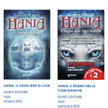
HANIA. IL CAVALIERE DI LUCE
HANIA. IL REGNO DELLE
TIGRI BIANCHE
GIUNTI EDITORE
Italia
GIUNTI EDITORE
ottobre 2015
Italia
settembre 2015