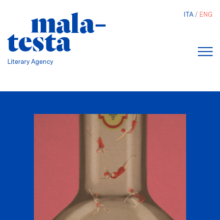
Skip
ITA
ENG
to
main
content
Literary Agency