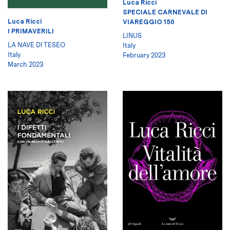
Luca Ricci
SPECIALE CARNEVALE DI
Luca Ricci
VIAREGGIO 150
I PRIMAVERILI
LINUS
LA NAVE DI TESEO
Italy
Italy
February 2023
March 2023