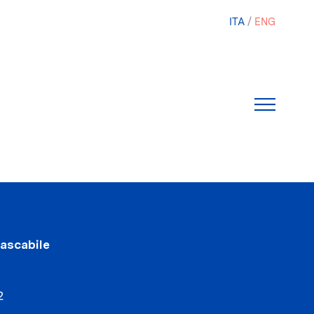
ITA
ENG
Tascabile
2