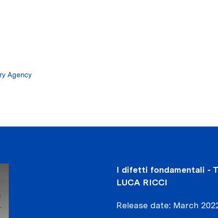
Skip
to
main
content
ary Agency
I difetti fondamentali - 
LUCA RICCI
Release date
March 202