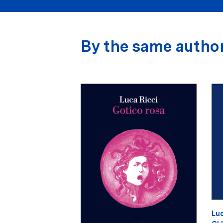
By the same autho
Luc