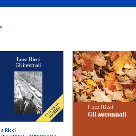
r
a Ricci