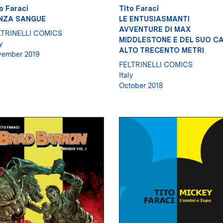
o Faraci
Tito Faraci
NZA SANGUE
LE ENTUSIASMANTI
AVVENTURE DI MAX
LTRINELLI COMICS
MIDDLESTONE E DEL SUO C
y
ALTO TRECENTO METRI
vember 2019
FELTRINELLI COMICS
Italy
October 2018