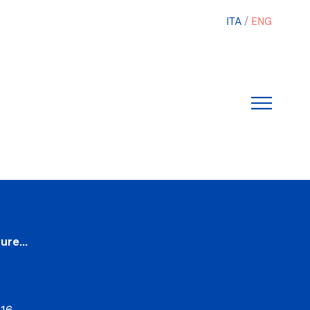
ITA
ENG
re...
016