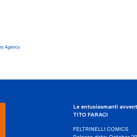
Skip
to
main
content
ary Agency
Le entusiasmanti avventu
TITO FARACI
FELTRINELLI COMICS
Release date
October 2