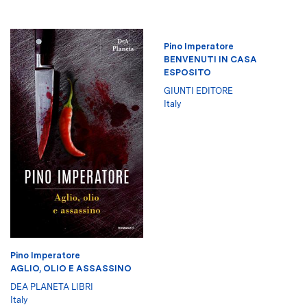
Pino Imperatore
BENVENUTI IN CASA
ESPOSITO
GIUNTI EDITORE
Italy
Pino Imperatore
AGLIO, OLIO E ASSASSINO
DEA PLANETA LIBRI
Italy