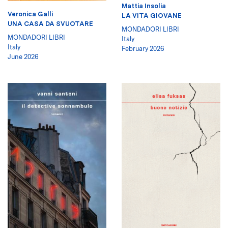
Mattia Insolia
Veronica Galli
LA VITA GIOVANE
UNA CASA DA SVUOTARE
MONDADORI LIBRI
MONDADORI LIBRI
Italy
Italy
February 2026
June 2026