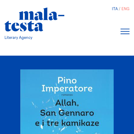
Skip
ITA
ENG
to
main
content
Literary Agency