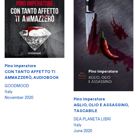
Pino Imperatore
CON TANTO AFFETTO TI
AMMAZZERÒ, AUDIOBOOK
GOODMOOD
Italy
November 2020
Pino Imperatore
AGLIO, OLIO E ASSASSINO,
TASCABILE
DEA PLANETA LIBRI
Italy
June 2020