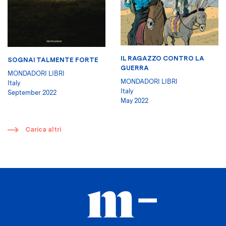
IL RAGAZZO CONTRO LA
SOGNAI TALMENTE FORTE
GUERRA
MONDADORI LIBRI
MONDADORI LIBRI
Italy
Italy
September 2022
May 2022
​
Carica altri