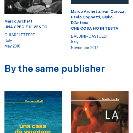
Marco Archetti
,
Ivan Carozzi
,
Paolo Cognetti
,
Giulio
Marco Archetti
D’Antona
UNA SPECIE DI VENTO
CHE COSA HO IN TESTA
CHIARELETTERE
BALDINI+CASTOLDI
Italy
Italy
May 2018
November 2017
By the same publisher