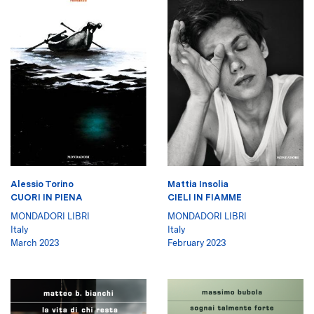
Alessio Torino
Mattia Insolia
CUORI IN PIENA
CIELI IN FIAMME
MONDADORI LIBRI
MONDADORI LIBRI
Italy
Italy
March 2023
February 2023