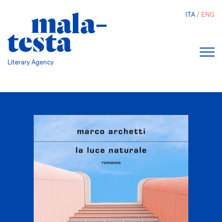
Skip
ITA
ENG
to
main
content
Literary Agency