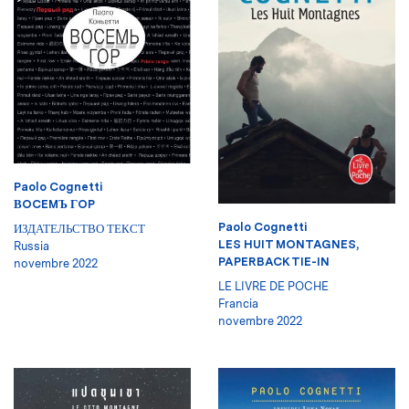
Paolo Cognetti
ВOCEMЪ ГOP
Paolo Cognetti
ИЗДАТЕЛЬСТВО ТЕКСТ
LES HUIT MONTAGNES,
Russia
PAPERBACK TIE-IN
novembre 2022
LE LIVRE DE POCHE
Francia
novembre 2022