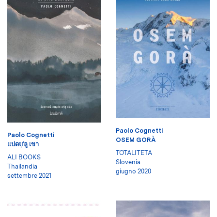
Paolo Cognetti
Paolo Cognetti
OSEM GORÀ
แปดỰลู เขา
TOTALITETA
ALI BOOKS
Slovenia
Thailandia
giugno 2020
settembre 2021