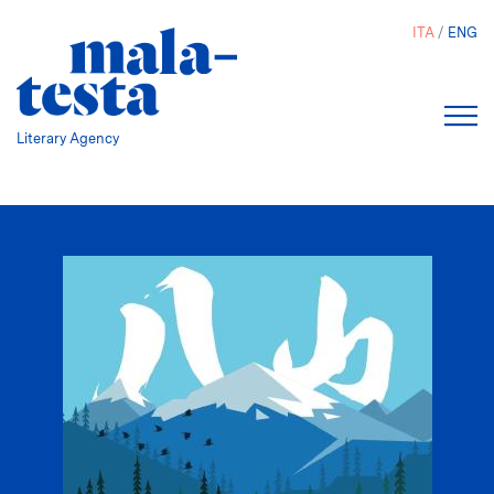
Salta
ITA
ENG
al
contenuto
principale
Literary Agency