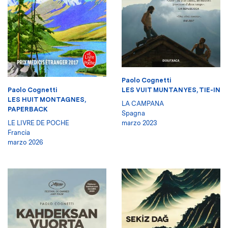
Paolo Cognetti
Paolo Cognetti
LES VUIT MUNTANYES, TIE-IN
LES HUIT MONTAGNES,
LA CAMPANA
PAPERBACK
Spagna
LE LIVRE DE POCHE
marzo 2023
Francia
marzo 2026