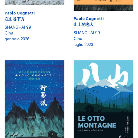
Paolo Cognetti
Paolo Cognetti
在山谷下方
山上的恋人
SHANGHAI 99
SHANGHAI 99
Cina
Cina
gennaio 2026
luglio 2023