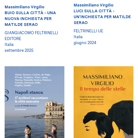
Massimiliano Virgilio
Massimiliano Virgilio
LUCI SULLA CITTÀ -
BUIO SULLA CITTÀ - UNA
UN'INCHIESTA PER MATILDE
NUOVA INCHIESTA PER
SERAO
MATILDE SERAO
FELTRINELLI UE
GIANGIACOMO FELTRINELLI
Italia
EDITORE
giugno 2024
Italia
settembre 2025