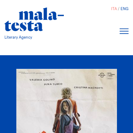
Salta
ITA
ENG
al
contenuto
principale
Literary Agency