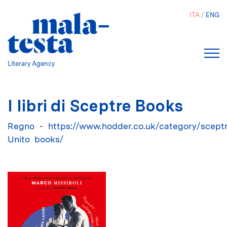
Salta
ITA
ENG
al
contenuto
principale
Literary Agency
I libri di Sceptre Books
Regno
https://www.hodder.co.uk/category/scept
Unito
books/