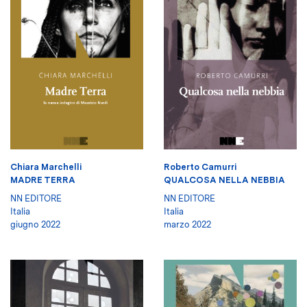
Chiara Marchelli
Roberto Camurri
MADRE TERRA
QUALCOSA NELLA NEBBIA
NN EDITORE
NN EDITORE
Italia
Italia
giugno 2022
marzo 2022