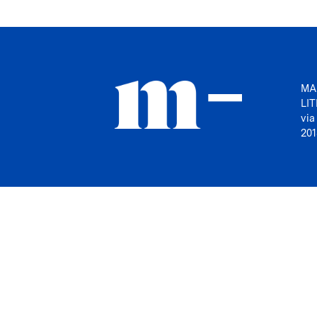
MA
LI
via
201