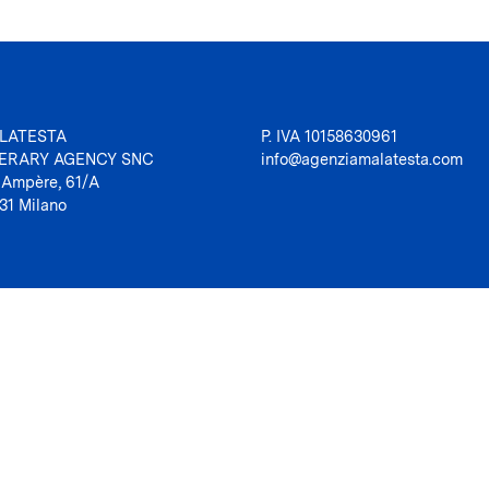
LATESTA
P. IVA 10158630961
TERARY AGENCY SNC
info@agenziamalatesta.com
 Ampère, 61/A
31 Milano