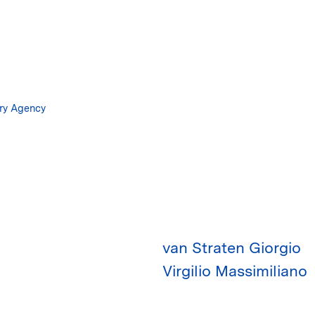
Salta
al
contenuto
principale
ary Agency
van Straten Giorgio
Virgilio Massimiliano