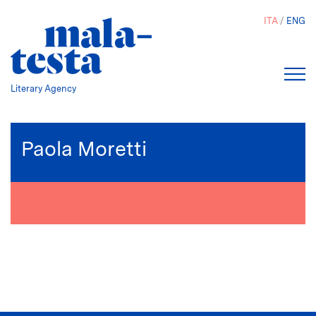
Salta
ITA
ENG
al
contenuto
principale
Literary Agency
Paola Moretti