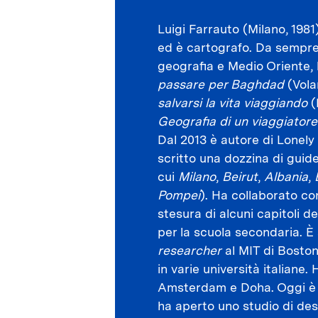
Luigi Farrauto (Milano, 198
ed è cartografo. Da sempre
geografia e Medio Oriente,
passare per Baghdad
(Vola
salvarsi la vita viaggiando
(
Geografia di un viaggiator
Dal 2013 è autore di Lonely 
scritto una dozzina di guide
cui
Milano
,
Beirut
,
Albania
,
Pompei
). Ha collaborato co
stesura di alcuni capitoli d
per la scuola secondaria. È
researcher
al MIT di Boston
in varie università italiane.
Amsterdam e Doha. Oggi è s
ha aperto uno studio di des