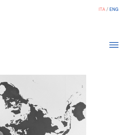
ITA
ENG