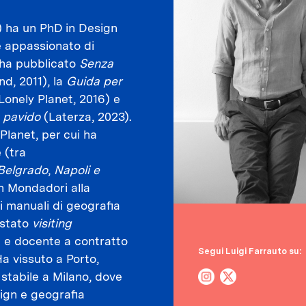
1) ha un PhD in Design
 appassionato di
 ha pubblicato
Senza
nd, 2011), la
Guida per
Lonely Planet, 2016) e
e pavido
(Laterza, 2023).
Planet, per cui ha
 (tra
Belgrado
,
Napoli e
n Mondadori alla
ei manuali di geografia
 stato
visiting
 e docente a contratto
Segui Luigi Farrauto su:
 Ha vissuto a Porto,
tabile a Milano, dove
ign e geografia