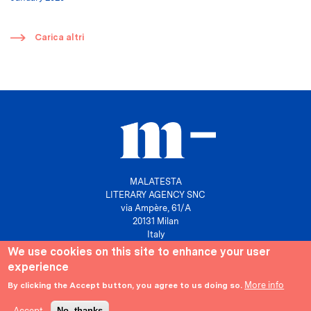
​
Carica altri
MALATESTA
LITERARY AGENCY SNC
via Ampère, 61/A
20131 Milan
Italy
We use cookies on this site to enhance your user
P. IVA 10158630961
experience
info@agenziamalatesta.com
More info
By clicking the Accept button, you agree to us doing so.
Privacy & Cookies
Area riservata
Accept
No, thanks