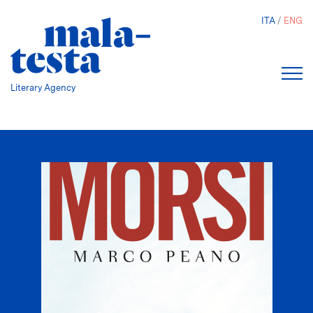
Skip
ITA
ENG
to
main
content
Literary Agency