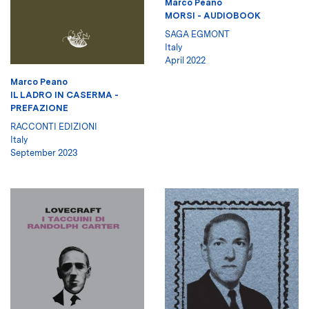
Marco Peano
MORSI - AUDIOBOOK
SAGA EGMONT
Italy
April 2022
Marco Peano
IL LADRO IN CASERMA -
PREFAZIONE
RACCONTI EDIZIONI
Italy
September 2023