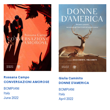
Rossana Campo
Giulia Caminito
CONVERSAZIONI AMOROSE
DONNE D'AMERICA
BOMPIANI
BOMPIANI
Italy
Italy
June 2022
April 2022