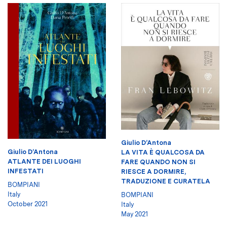
Giulio D’Antona
Giulio D’Antona
LA VITA È QUALCOSA DA
ATLANTE DEI LUOGHI
FARE QUANDO NON SI
INFESTATI
RIESCE A DORMIRE,
TRADUZIONE E CURATELA
BOMPIANI
Italy
BOMPIANI
October 2021
Italy
May 2021