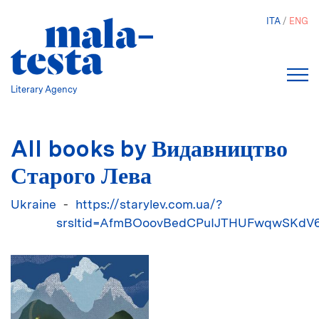
Skip
ITA
ENG
to
main
content
Literary Agency
All books by Видавництво
Старого Лева
Ukraine
https://starylev.com.ua/?
srsltid=AfmBOoovBedCPuIJTHUFwqwSKdV6