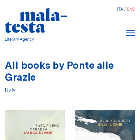
Skip
ITA
ENG
to
main
content
Literary Agency
All books by Ponte alle
Grazie
Italy