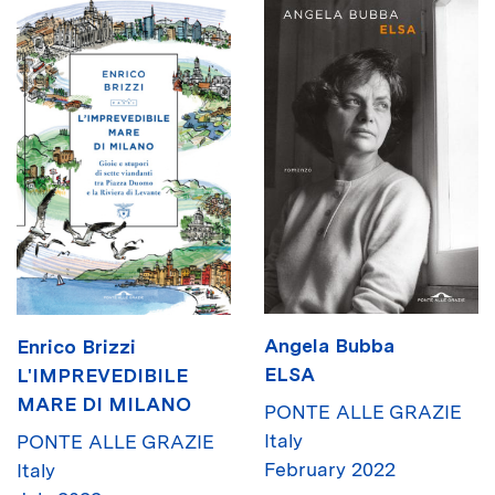
Angela Bubba
Enrico Brizzi
ELSA
L'IMPREVEDIBILE
MARE DI MILANO
PONTE ALLE GRAZIE
Italy
PONTE ALLE GRAZIE
February 2022
Italy