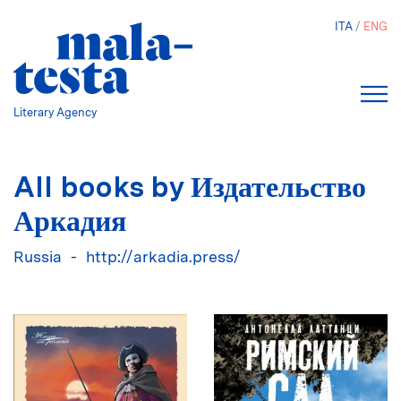
Skip
ITA
ENG
to
main
content
Literary Agency
All books by Издательство
Аркадия
Russia
http://arkadia.press/