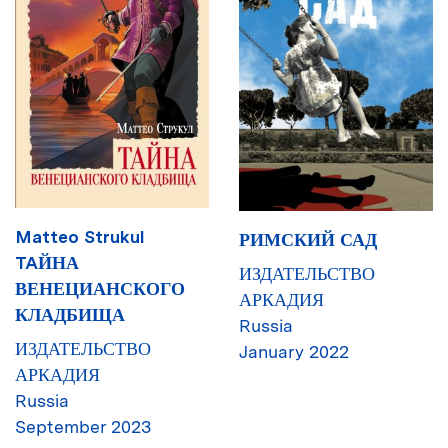
Matteo Strukul
РИМСКИЙ САД
TAЙНА
ИЗДАТЕЛЬСТВО
ВЕНЕЦИАНСКОГО
АРКАДИЯ
КЛАДБИЩА
Russia
ИЗДАТЕЛЬСТВО
January 2022
АРКАДИЯ
Russia
September 2023