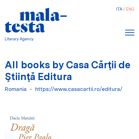
Skip
ITA
ENG
to
main
content
Literary Agency
All books by Casa Cărţii de
Ştiinţă Editura
Romania
https://www.casacartii.ro/editura/