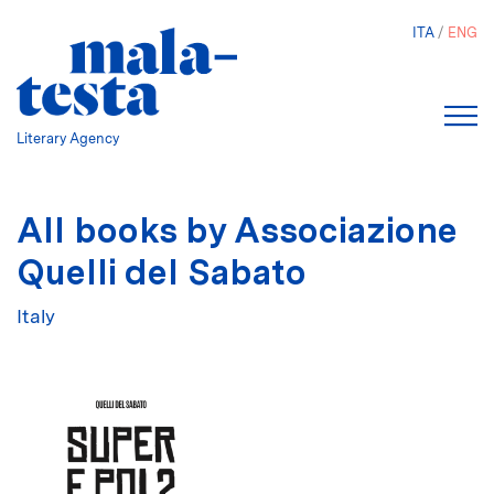
Skip
ITA
ENG
to
main
content
Literary Agency
All books by Associazione
Quelli del Sabato
Italy