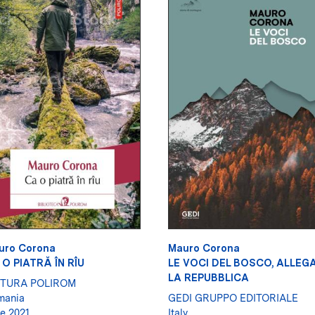
uro Corona
Mauro Corona
 O PIATRĂ ÎN RÎU
LE VOCI DEL BOSCO, ALLEG
LA REPUBBLICA
ITURA POLIROM
mania
GEDI GRUPPO EDITORIALE
e 2021
Italy