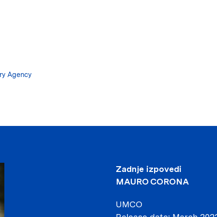
Skip
to
main
content
ary Agency
Zadnje izpovedi
MAURO CORONA
UMCO
Release date
March 202