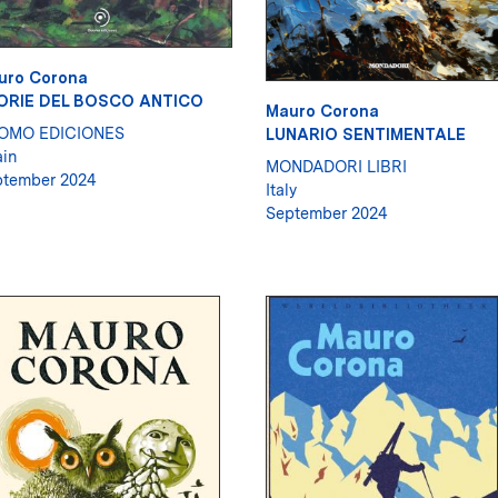
uro Corona
ORIE DEL BOSCO ANTICO
Mauro Corona
OMO EDICIONES
LUNARIO SENTIMENTALE
in
MONDADORI LIBRI
ptember 2024
Italy
September 2024